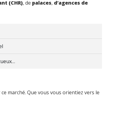
ant (CHR)
, de
palaces
,
d’agences de
el
itueux…
r ce marché. Que vous vous orientiez vers le