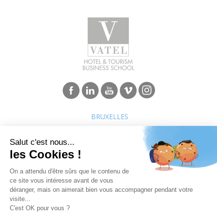
BRUXELLES
Programmes
Carrières et réseau
1er cycle - Bachelor
Métiers de l’hôtellerie tourisme
2e cycle - MBA
Classement écoles hôtelières
Insertion professionnelle des
diplômés Vatel
Réussites de Vatéliens
Entreprises
Groupe International