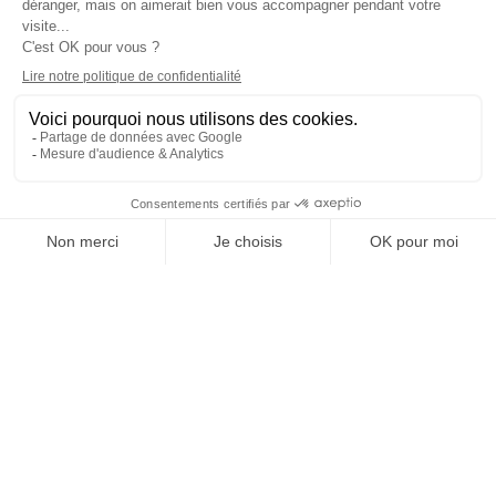
BRUXELLES
Programmes
Carrières et réseau
1er cycle - Bachelor
Métiers de l’hôtellerie tourisme
2e cycle - MBA
Classement écoles hôtelières
Insertion professionnelle des
diplômés Vatel
Réussites de Vatéliens
Entreprises
Groupe International
Déposer une offre de stage
À propos de Vatel
Déposer une offre d'emploi
Tous droits réservés Vatel© 2026 - Réalisé par
auda-design
Mentions légales et politique de confidentialité
-
C.G.U.
-
Cookie settings 🍪