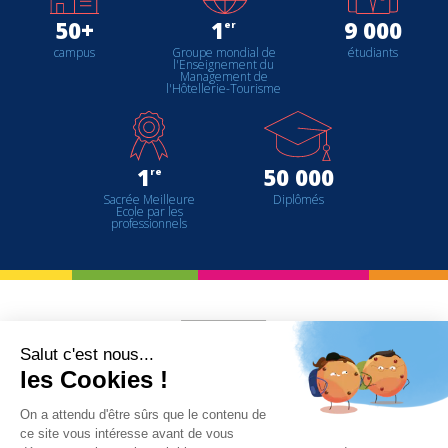
50+
1
9 000
er
campus
Groupe mondial de
étudiants
l'Enseignement du
Management de
l'Hôtellerie-Tourisme
1
50 000
re
Sacrée Meilleure
Diplômés
Ecole par les
professionnels