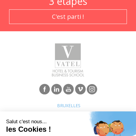
3 étapes
C'est parti !
BRUXELLES
Programmes
Carrières et réseau
1er cycle - Bachelor
Métiers de l’hôtellerie tourisme