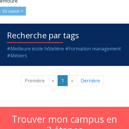
entoure.
En savoir +
Recherche par tags
#Meilleure école hôtelière
#Formation management
#Métiers
Première
«
1
»
Dernière
Trouver mon campus en